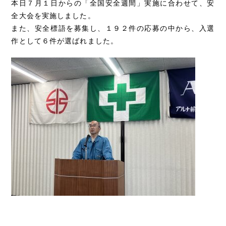
本日７月１日からの「全国安全週間」実施に合わせて、安
全大会を実施しました。
Recruit
また、安全標語を募集し、１９２件の応募の中から、入選
採用情報
作として６件が選ばれました。
Message
Contact
メッセージ
お問い合わせ
Vision
事業ビジョン
Interview
先輩インタビュー
Feature
数字で見るアルナ
Crosstalk
クロストーク
Requirement
募集要項