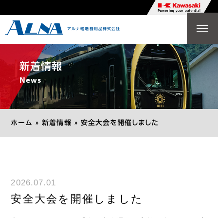
アルナ輸送機用品株式会社
News
新着情報
新着情報
News
Job site for new graduates
学卒向け求人サイト
ホーム
»
新着情報
»
安全大会を開催しました
Company
会社案内
Strength
アルナ輸送機用品の強み
2026.07.01
安全大会を開催しました
Products
製品紹介